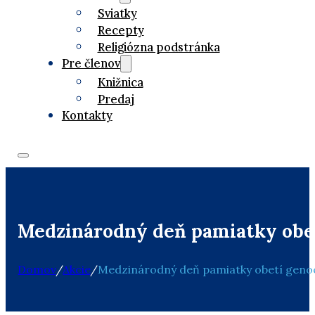
Sviatky
Recepty
Religiózna podstránka
Pre členov
Knižnica
Predaj
Kontakty
Medzinárodný deň pamiatky obe
Domov
/
Akcie
/
Medzinárodný deň pamiatky obetí gen