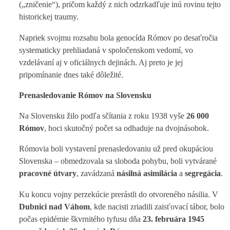
(„zničenie“), pričom každý z nich odzrkadľuje inú rovinu tejto
historickej traumy.
Napriek svojmu rozsahu bola genocída Rómov po desaťročia
systematicky prehliadaná v spoločenskom vedomí, vo
vzdelávaní aj v oficiálnych dejinách. Aj preto je jej
pripomínanie dnes také dôležité.
Prenasledovanie Rómov na Slovensku
Na Slovensku žilo podľa sčítania z roku 1938 vyše
26 000
Rómov
, hoci skutočný počet sa odhaduje na dvojnásobok.
Rómovia boli vystavení prenasledovaniu už pred okupáciou
Slovenska – obmedzovala sa sloboda pohybu, boli vytvárané
pracovné útvary
, zavádzaná
násilná asimilácia
a
segregácia
.
Ku koncu vojny perzekúcie prerástli do otvoreného násilia. V
Dubnici nad Váhom
, kde nacisti zriadili zaisťovací tábor, bolo
počas epidémie škvrnitého tyfusu dňa
23. februára 1945