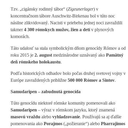
Tzv. „cigánsky rodinný tábor“ (
Zigeunerlager
) v
koncentračnom tábore Auschwitz-Birkenau bol v túto noc
násilne zlikvidovaný. Nacisti v priebehu jednej noci zavraždili
takmer
4 300 rómskych mužov, žien a detí
v plynových
komorách.
Táto udalosť sa stala symbolickým dňom genocídy Rómov a od
roku 2015 je
2. august
medzinárodne uznávaný ako
Pamätný
deň rómskeho holokaustu
.
Podľa historických odhadov bolo počas druhej svetovej vojny v
Európe zavraždených približne
500 000 Rómov a Sintov
.
Samudaripen – zabudnutá genocída
Túto genocídu niektoré rómske komunity pomenovali ako
Samudaripen
– výraz v rómskom jazyku, ktorý znamená
masovú vraždu
alebo
vyhladzovanie
. Používajú sa aj ďalšie
pomenovania ako
Porajmos
(„požieranie“) alebo
Pharrajimos