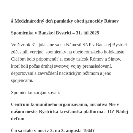
🕯️
Medzinárodný deň pamiatky obetí genocídy Rómov
Spomienka v Banskej Bystrici – 31. júl 2025
Vo štvrtok 31. júla sme sa na Námestí SNP v Banskej Bystrici
zúčastnili verejnej spomienky na obete rómskeho holokaustu.
Cieľom bolo pripomenúť si osudy tisícok Rómov a Sintov,
ktorí boli počas druhej svetovej vojny prenasledovaní,
deportovaní a zavraždení nacistickým režimom a jeho
spojencami.
Spomienku zorganizovali:
Centrum komunitného organizovania
,
iniciatíva Nie v
našom meste
,
Bystrická kresťanská platforma
a
OZ Nádej
deťom
.
Čo sa stalo v noci z 2. na 3. augusta 1944?