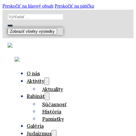
Preskočiť na hlavný obsah
Preskočiť na pätičku
Search
...
Zobraziť všetky výsledky
O nás
Aktivity
Aktuality
Rabinát
Súčasnosť
História
Pamiatky
Galéria
Judaizmus