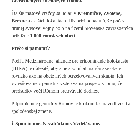
zavraždených 26 chorých Rómov
.
Ďalšie masové vraždy sa udiali v
Kremničke, Zvolene,
Brezne
a ďalších lokalitách. Historici odhadujú, že počas
druhej svetovej vojny bolo na území Slovenska zavraždených
približne
1 000 rómskych obetí
.
Prečo si pamätať?
Podľa Medzinárodnej aliancie pre pripomínanie holokaustu
(IHRA) je dôležité, aby sme spomínali na rómske obete
rovnako ako na obete iných perzekvovaných skupín. Ich
vytesňovanie z pamäti a vzdelávania prispelo k tomu, že
predsudky voči Rómom pretrvávajú dodnes.
Pripomínanie genocídy Rómov je krokom k spravodlivosti a
spoločenskej zmene.
🕯️
Spomíname. Nezabúdame. Vzdelávame.