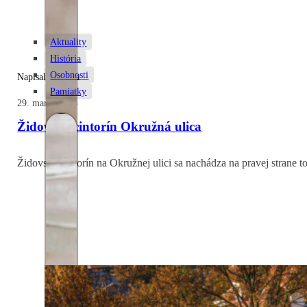
Aktuality
História
Osobnosti
Napísal: Zuzana
Pamiatky
29. marca 2025
Židovský cintorín Okružná ulica
Židovský cintorín na Okružnej ulici sa nachádza na pravej stran