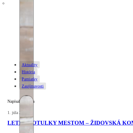
Aktuality
História
Pamiatky
Zaujímavosti
Napísal: Zuzana
1. júla 2025
LETNÉ POTULKY MESTOM – ŽIDOVSKÁ KO