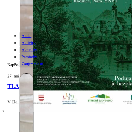
Akcie
Aktivity
Aktuality
Pamiatky
Zaujímavosti
Napísal: Zuzana
27. mája 2026
TLAČOVÁ SPRÁVA: V Banskej Bystrici pripomína o
V Banskej Bystrici pripomína obete holokaustu a rasového násili