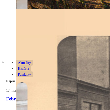
Aktuality
História
Pamiatky
Napísal: Zuzana
17. marca 2025
Február a marec v znamení Dominika Skuteckého: M