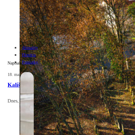
Aktuality
História
Pamiatky
Napísal: Zuzana
18. marca 2025
Kalište – osada, ktorá zmizla v plameňoch: 80 roko
Dnes, 18. marca, si pripomíname 80. výročie vypálenia osady Kališ