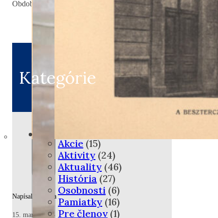
Obdobie februára a marca je neodmysliteľne späté s Dominikom S
Kategórie
Akcie
(15)
Aktivity
(24)
Aktuality
(46)
História
(27)
Osobnosti
(6)
Napísal: Zuzana
Pamiatky
(16)
Pre členov
(1)
15. marca 2025