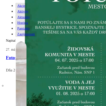
Akcie
Aktivity
Aktuality
História
Pamiatky
Zaujímavosti
Napísal: Zuzana
27. mája 2026
Fotogaléria z odhalenia Pamätníka obetí holokaustu
Dňa 26. 5. 2026 sme v Banskej Bystrici, na mieste bývalej synagóg