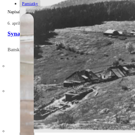
Pamiatky
Napísal: Zuzana
6. apríla 2025
Synagóga v Banskej Bystrici – stratená, no nezabu
Banskobystrická synagóga bola postavená v druhej polovici 19. st