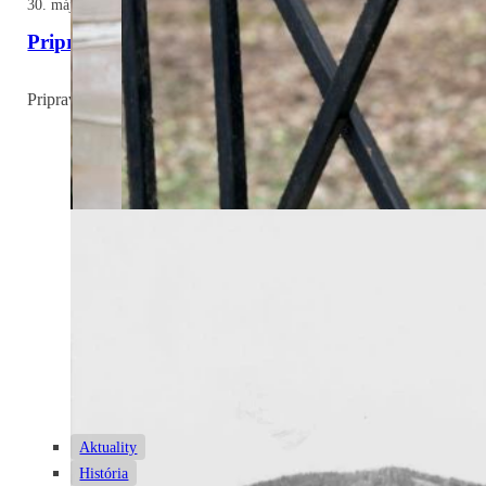
30. mája 2025
Pripravujeme výstavbu Pamätníka holokaustu a ra
Pripravujeme výstavbu Pamätníka holokaustu a rasového násilia Ž
Aktuality
História