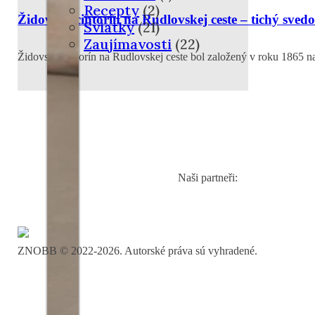
Recepty
(2)
Židovský cintorín na Rudlovskej ceste – tichý svedo
Sviatky
(21)
Zaujímavosti
(22)
Židovský cintorín na Rudlovskej ceste bol založený v roku 1865
Naši partneři:
ZNOBB © 2022-2026. Autorské práva sú vyhradené.