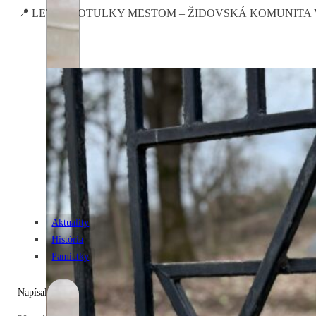
📍 LETNÉ POTULKY MESTOM – ŽIDOVSKÁ KOMUNITA V MESTE 
Aktuality
História
Pamiatky
Napísal: Zuzana