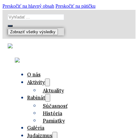
Preskočiť na hlavný obsah
Preskočiť na pätičku
Search
...
Zobraziť všetky výsledky
O nás
Aktivity
Aktuality
Rabinát
Súčasnosť
História
Pamiatky
Galéria
Judaizmus